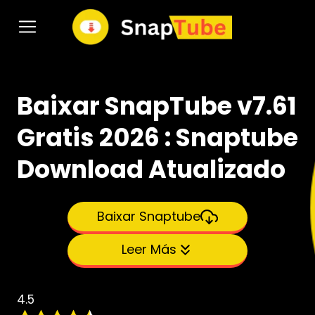
Pular
para
o
Conteúdo
Baixar SnapTube v7.
61
Gratis 2026 :
Snaptube
Download Atualizado
Baixar Snaptube
Leer Más
4.5