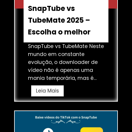
p
e
SnapTube vs
T
o
TubeMate 2025 –
u
s
b
d
Escolha o melhor
e
o
2
F
SnapTube vs TubeMate Neste
0
a
mundo em constante
2
c
evolução, o downloader de
5
e
vídeo não é apenas uma
b
mania temporária, mas é…
o
S
Leia Mais
o
n
k
a
c
p
o
T
m
u