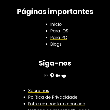
5
e
–
Páginas importantes
2
G
0
u
Início
2
i
Para IOS
5
a
Para PC
–
r
Blogs
Q
á
u
p
a
i
Siga-nos
l
d
é
o
E-mail
Pinterest
Medium
Reddit
o
m
Sobre nós
e
Política de Privacidade
l
Entre em contato conosco
h