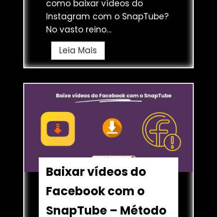
como baixar vídeos do
Instagram com o SnapTube?
No vasto reino…
B
Leia Mais
a
i
x
a
r
v
í
d
e
Baixar vídeos do
o
Facebook com o
s
d
SnapTube – Método