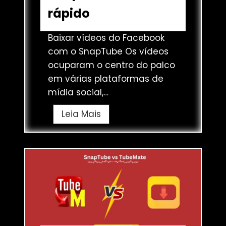
o
rápido
I
n
Baixar vídeos do Facebook
s
com o SnapTube Os vídeos
t
ocuparam o centro do palco
a
em várias plataformas de
g
mídia social,…
r
a
B
Leia Mais
m
a
c
i
o
x
m
a
o
r
S
v
n
í
a
d