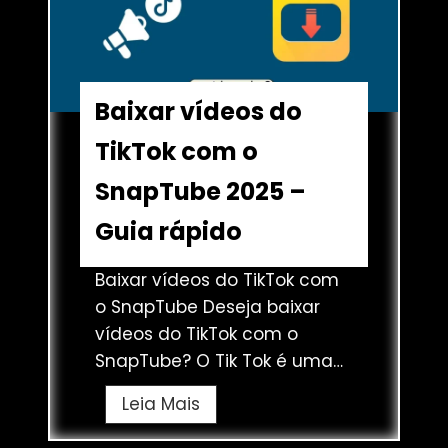
o
b
S
e
n
v
a
s
Baixar vídeos do
p
T
T
TikTok com o
u
u
b
SnapTube 2025 –
b
e
e
Guia rápido
M
–
a
M
Baixar vídeos do TikTok com
t
é
o SnapTube Deseja baixar
e
t
vídeos do TikTok com o
2
o
SnapTube? O Tik Tok é uma…
0
d
2
B
Leia Mais
o
5
a
r