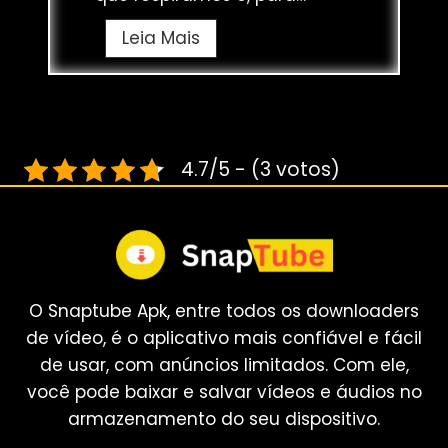
k
S
Leia Mais
c
n
o
a
m
p
o
T
S
4.7/5 - (3 votos)
u
n
b
a
e
p
v
T
s
u
V
O Snaptube Apk, entre todos os downloaders
b
i
de vídeo, é o aplicativo mais confiável e fácil
e
d
de usar, com anúncios limitados. Com ele,
2
M
você pode baixar e salvar vídeos e áudios no
0
a
armazenamento do seu dispositivo.
2
t