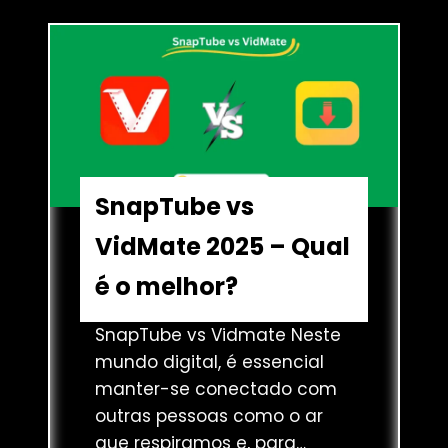
–
i
á
E
x
p
s
a
i
c
r
d
o
v
o
l
í
h
d
a
e
SnapTube vs
o
o
VidMate 2025 – Qual
m
s
e
d
é o melhor?
l
o
h
T
SnapTube vs Vidmate Neste
o
i
mundo digital, é essencial
r
k
manter-se conectado com
T
outras pessoas como o ar
o
que respiramos e, para…